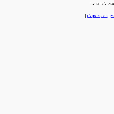
א, להורים ועוד
ין
|
רמיקוב און ליין
|