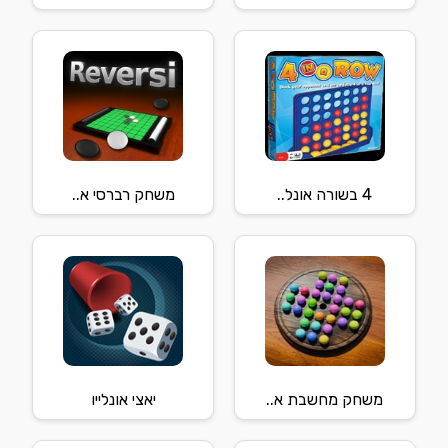
4 בשורה אונל..
משחק רברסי א..
משחק מחשבת א..
יאצי אונלייו