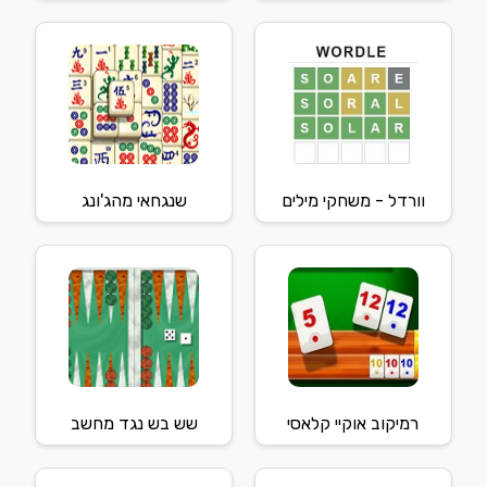
וורדל - משחקי מילים
שנגחאי מהג'ונג
רמיקוב אוקיי קלאסי
שש בש נגד מחשב