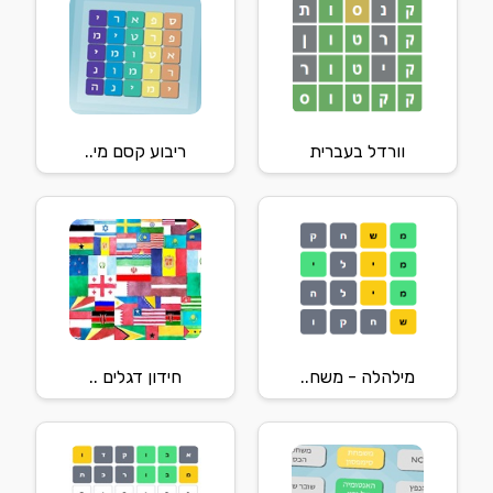
וורדל בעברית
ריבוע קסם מי..
מילהלה - משח..
חידון דגלים ..