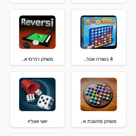
4 בשורה אונל..
משחק רברסי א..
משחק מחשבת א..
יאצי אונלייו