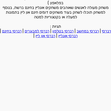
בפלאפון )
משחק מעולה לאנשים שאוהבים משחקים אונליין בחינם ברשת, בנוסף
למשחק תוכלו לשחק בעוד משחקים דומים חינם און ליין בתמונות
למעלה או בקטגוריות למטה
תגיות :
רברסי
|
רברסי במחשב
|
רברסי בטלפון
|
רברסי למבוגרים
|
רברסי בחינם
|
רברסי אונליין
|
רברסי און ליין
|