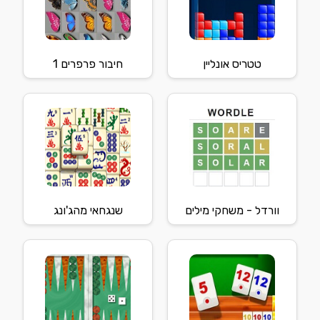
טטריס אונליין
חיבור פרפרים 1
וורדל - משחקי מילים
שנגחאי מהג'ונג