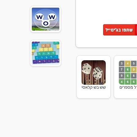
דל מספרים
שש בש קלאסי