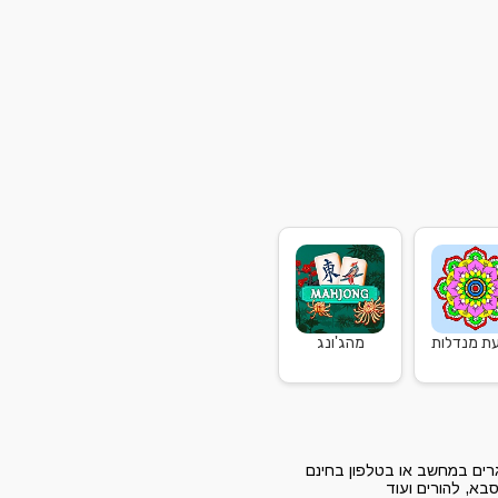
עת מנדלות
מהג'ונג
גרים במחשב או בטלפון בחינם
בא, להורים ועוד