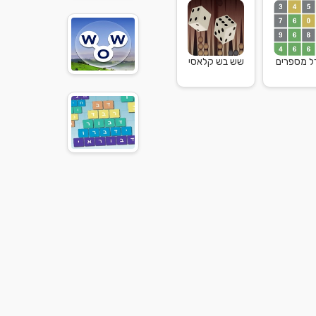
דל מספרים
שש בש קלאסי