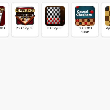
קה
דמקה נגד
דמקה חינם
דמקה אונליין
דמק
מחשב