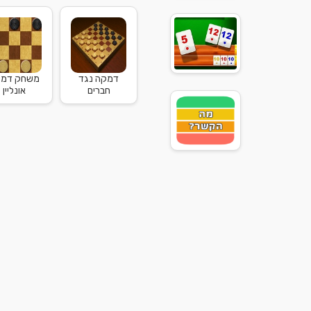
דמקה נגד
משחק דמ
חברים
אונליין