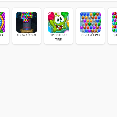
סך
באבלס בועות
באבלס חייזר
מגדל באבלס
הר
חמוד