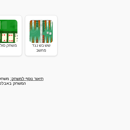
שש בש נגד
משחק סוליט
מחשב
תיאור נוסף למשחק:
משחק 
המשחק באבלס מס