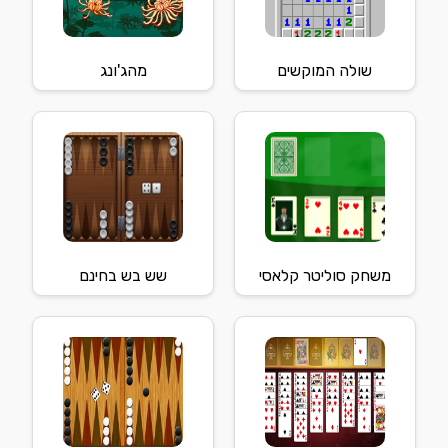
שולה המוקשים
מהג'ונג
משחק סוליטר קלאסי
שש בש בחינם