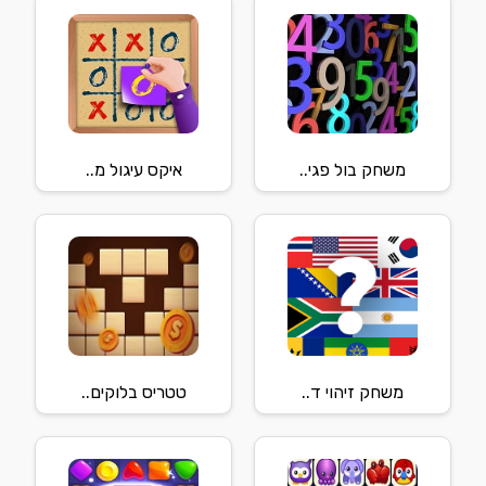
משחק בול פגי..
איקס עיגול מ..
משחק זיהוי ד..
טטריס בלוקים..