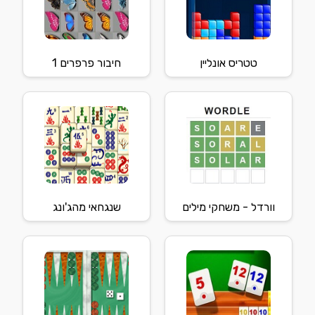
טטריס אונליין
חיבור פרפרים 1
וורדל - משחקי מילים
שנגחאי מהג'ונג