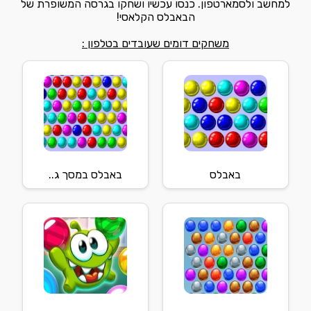
למחשב ולסמארטפון. כנסו עכשיו ושחקו בגרסה המשופרת של
הבאבלס הקלאסי!
משחקים דומים שעובדים בטלפון :
באבלס
באבלס במסך ג..