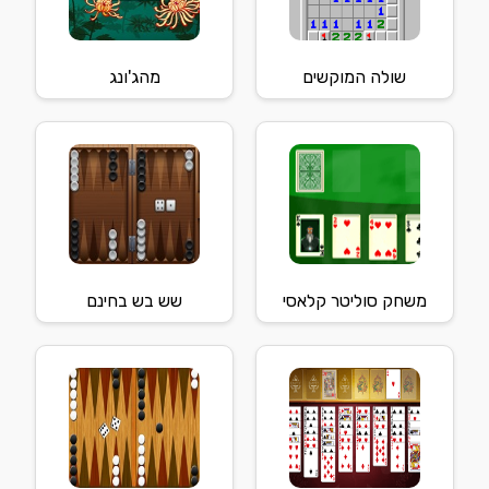
שולה המוקשים
מהג'ונג
משחק סוליטר קלאסי
שש בש בחינם