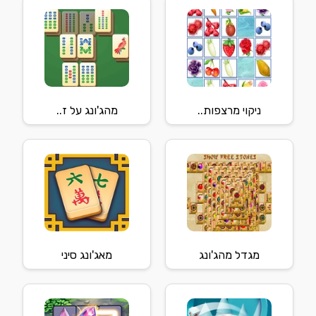
ניקוי מרצפות..
מהג'ונג על ז..
מגדל מהג'ונג
מאג'ונג סיני