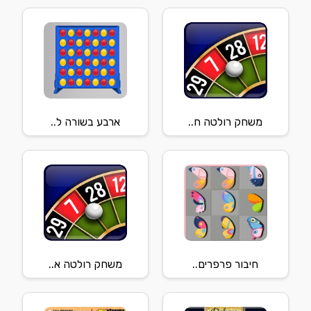
משחק רולטה ח..
ארבע בשורה ל..
חיבור פרפרים..
משחק רולטה א..