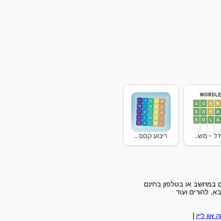
דל - מש..
ריבוע קסם ..
ים במחשב או בטלפון בחינם
א, להורים ועוד
ה און ליין
|