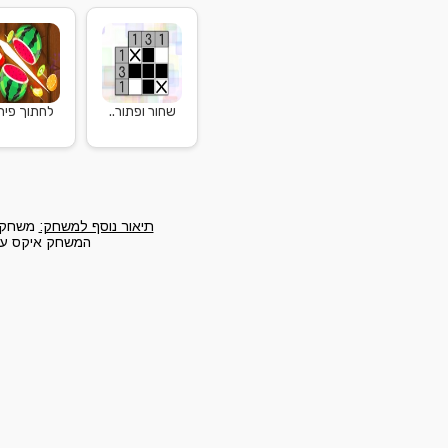
שחור ופתור..
לחתוך פיר
תיאור נוסף למשחק:
משחק אי
המשחק איקס עיגו