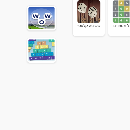
דל מספרים
שש בש קלאסי