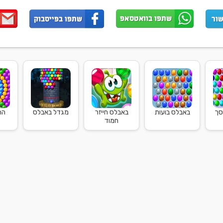
סך
באבלס בועות
באבלס חייזר
מגדל באבלס
הר
חמוד