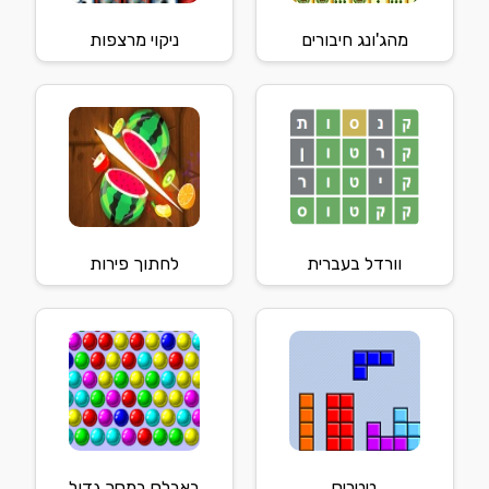
מהג'ונג חיבורים
ניקוי מרצפות
וורדל בעברית
לחתוך פירות
טטריס
באבלס במסך גדול