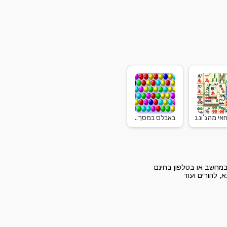
אי מהג'ונג
באבלס במסך..
 במחשב או בטלפון בחינם
, להורים ועוד