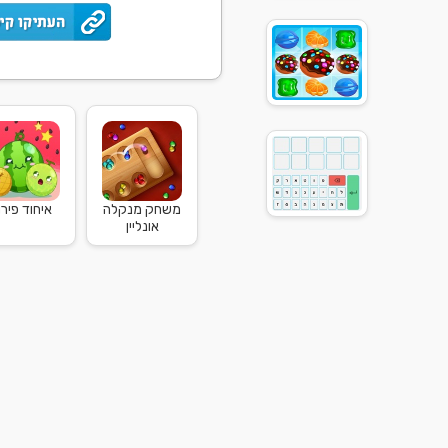
משחק מנקלה
איחוד פירו.
אונליין