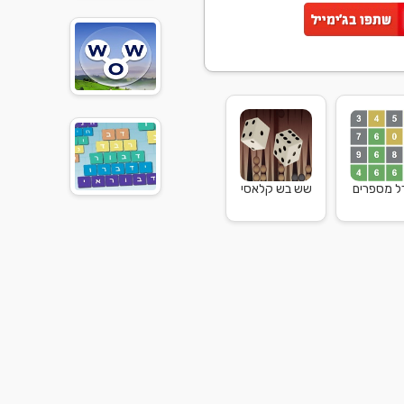
דל מספרים
שש בש קלאסי